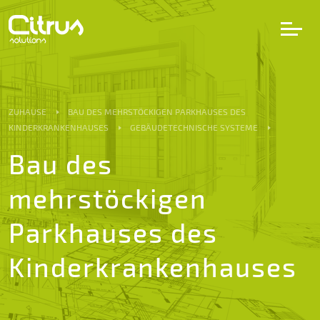
LV
EN
DE
ZUHAUSE
BAU DES MEHRSTÖCKIGEN PARKHAUSES DES
KINDERKRANKENHAUSES
GEBÄUDETECHNISCHE SYSTEME
Dienstleistungen
Bau des
mehrstöckigen
Projekte
Parkhauses des
Partner
Kinderkrankenhauses
Karriere