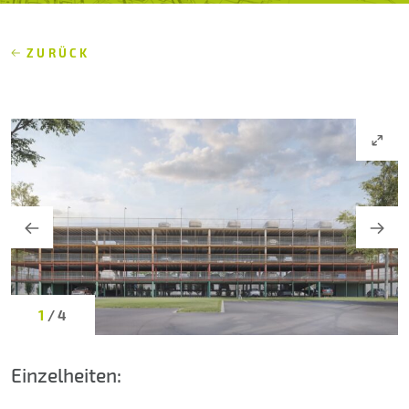
Über uns
ZURÜCK
Kontakt
1
/ 4
Einzelheiten: