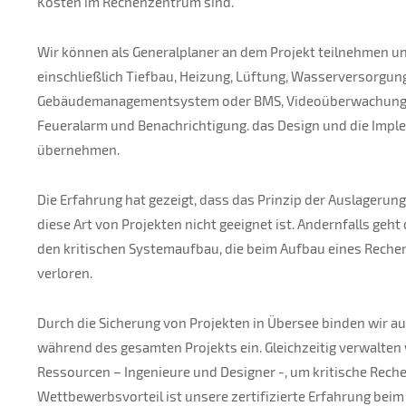
Kosten im Rechenzentrum sind.
Wir können als Generalplaner an dem Projekt teilnehmen un
einschließlich Tiefbau, Heizung, Lüftung, Wasserversorgun
Gebäudemanagementsystem oder BMS, Videoüberwachung, 
Feueralarm und Benachrichtigung. das Design und die Impl
übernehmen.
Die Erfahrung hat gezeigt, dass das Prinzip der Auslagerung
diese Art von Projekten nicht geeignet ist. Andernfalls geh
den kritischen Systemaufbau, die beim Aufbau eines Rech
verloren.
Durch die Sicherung von Projekten in Übersee binden wir a
während des gesamten Projekts ein. Gleichzeitig verwalten 
Ressourcen – Ingenieure und Designer -, um kritische Re
Wettbewerbsvorteil ist unsere zertifizierte Erfahrung bei