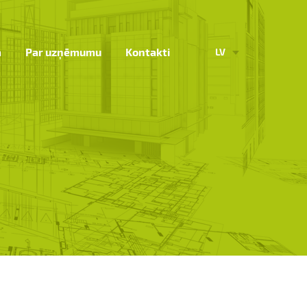
a
Par uzņēmumu
Kontakti
LV