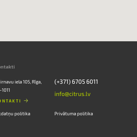
ntakti
(+371) 6705 6011
irnavu iela 105, Rīga,
-1011
info@citrus.lv
ONTAKTI
kdatņu politika
Privātuma politika