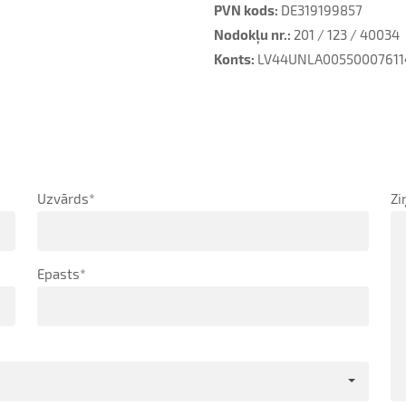
PVN kods:
DE319199857
Nodokļu nr.:
201 / 123 / 40034
Konts:
LV44UNLA0055000761145
Uzvārds
*
Zi
Epasts
*