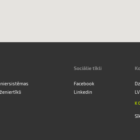
Sociālie tīkli
Ko
eniersistēmas
Facebook
Dz
ženiertīkli
Linkedin
LV
K
Sī