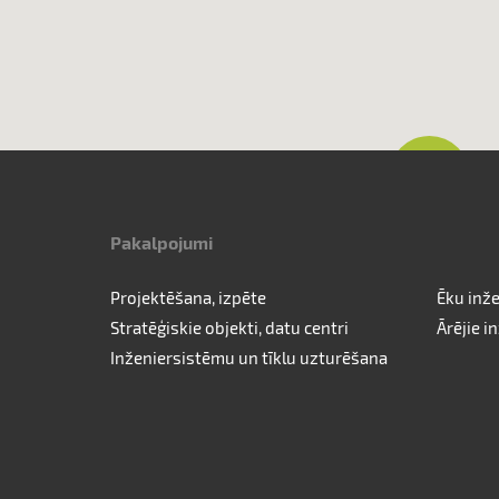
Pakalpojumi
Projektēšana, izpēte
Ēku inž
Stratēģiskie objekti, datu centri
Ārējie in
Inženiersistēmu un tīklu uzturēšana