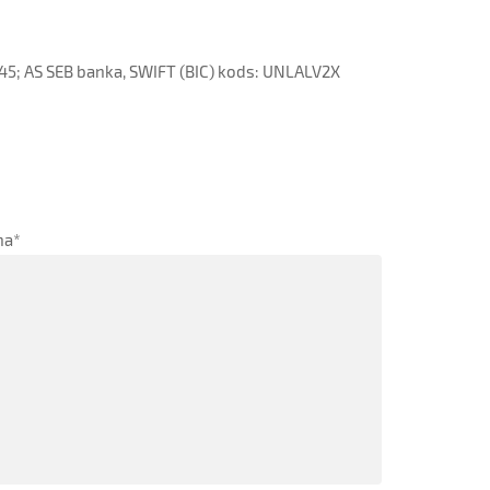
; AS SEB banka, SWIFT (BIC) kods: UNLALV2X
ņa
*