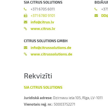
SIA CITRUS SOLUTIONS
BOJĀJU
+371 6705 6011
+37
+371 6780 9101
DD@
info@citrus.lv
www.citrus.lv
CITRUS SOLUTIONS GMBH
info@citrussolutions.de
www.citrussolutions.de
Rekvizīti
SIA CITRUS SOLUTIONS
Juridiskā adrese:
Dzirnavu iela 105, Rīga, LV-1011
Vienotais reģ
.
nr.
: 50003752271