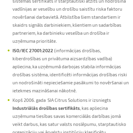
sistēmas sertifikāts ir starptautiski atzīts un nodrošina
vadlīnijas ar veselību un drošību saistītu riska faktoru
novēršanai darbavietā. Atbilstība šiem standartiem ir
skaidrs signāls darbiniekiem, klientiem un sadarbības
partneriem, ka darbinieku veselība un drošība ir
uzņēmuma prioritāte.
ISO/IEC 27001:2022
(informācijas drošības,
kiberdrošības un privātuma aizsardzības vadība)
apliecina, ka uzņēmumā darbojas stabila informācijas
drošības sistēma, identificēti informācijas drošības riski
un nodrošināti nepieciešamie pasākumi to novēršanai un
ietekmes mazināšanai nākotnē.
Kopš 2006. gada SIA Citrus Solutions ir izsniegts
Industriālās drošības sertifikāts
, kas apliecina
uzņēmuma tiesības savas komerciālās darbības jomā
veikt darbus, kas satur valsts noslēpumu, starptautisko
organizāciju vai ārvalstu institūciju klasificētu