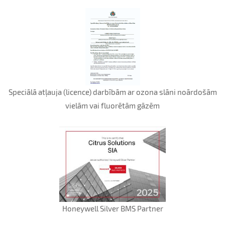
Speciālā atļauja (licence) darbībām ar ozona slāni noārdošām
vielām vai fluorētām gāzēm
Honeywell Silver BMS Partner