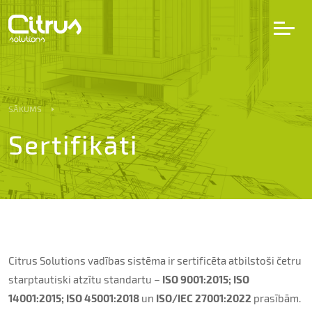
LV
EN
DE
SĀKUMS
Sertifikāti
Pakalpojumi
Projekti
Partneri
Citrus Solutions vadības sistēma ir sertificēta atbilstoši četru
Karjera
starptautiski atzītu standartu –
ISO 9001:2015; ISO
14001:2015; ISO 45001:2018
un
ISO/IEC 27001:2022
prasībām.