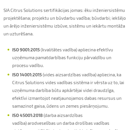
Par uzņēmumu
SIA Citrus Solutions sertifikācijas jomas: ēku inženiersistēmu
Kontakti
projektēšana; projektu un būvdarbu vadība; būvdarbi; iekšējo
un ārējo inženiersistēmu izbūve, sistēmu un iekārtu montāža
un uzturēšana.
ISO 9001:2015
(kvalitātes vadība) apliecina efektīvu
uzņēmuma pamatdarbības funkciju pārvaldību un
procesu vadību.
ISO 14001:2015
(vides aizsardzības vadība) apliecina, ka
Citrus Solutions vides vadības sistēma ir vērsta uz to, lai
uzņēmuma darbība būtu apkārtējai videi draudzīga,
efektīvi izmantojot neatjaunojamos dabas resursus un
samazinot gaisa, ūdens un zemes piesārņojumu.
ISO 45001:2018
(darba aizsardzības
vadība) arodveselības un darba drošības vadības