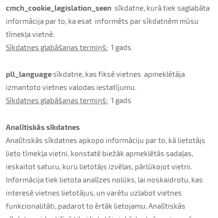
cmch_cookie_legislation_seen
sīkdatne, kurā tiek saglabāta
informācija par to, ka esat informēts par sīkdatnēm mūsu
tīmekļa vietnē.
Sīkdatnes glabāšanas termiņš:
1 gads
pll_language
sīkdatne, kas fiksē vietnes apmeklētāja
izmantoto vietnes valodas iestatījumu.
Sīkdatnes glabāšanas termiņš:
1 gads
Analītiskās sīkdatnes
Analītiskās sīkdatnes apkopo informāciju par to, kā lietotājs
lieto tīmekļa vietni, konstatē biežāk apmeklētās sadaļas,
ieskaitot saturu, kuru lietotājs izvēlas, pārlūkojot vietni.
Informācija tiek lietota analīzes nolūks, lai noskaidrotu, kas
interesē vietnes lietotājus, un varētu uzlabot vietnes
funkcionalitāti, padarot to ērtāk lietojamu. Analītiskās