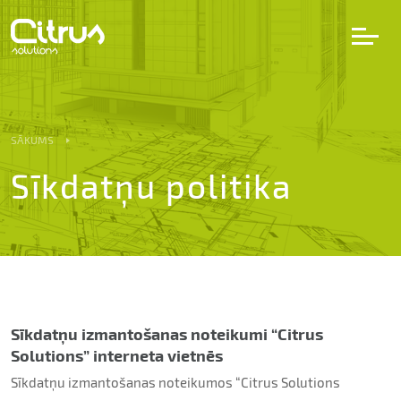
LV
EN
DE
SĀKUMS
Sīkdatņu politika
Pakalpojumi
Projekti
Partneri
Sīkdatņu izmantošanas noteikumi “Citrus
Karjera
Solutions” interneta vietnēs
Sīkdatņu izmantošanas noteikumos “Citrus Solutions