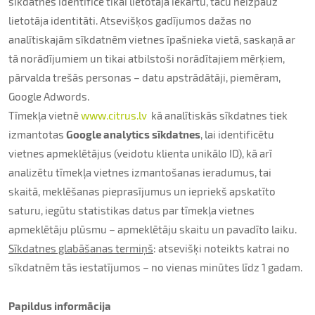
sīkdatnes identificē tikai lietotāja iekārtu, taču neizpauž
lietotāja identitāti. Atsevišķos gadījumos dažas no
analītiskajām sīkdatnēm vietnes īpašnieka vietā, saskaņā ar
tā norādījumiem un tikai atbilstoši norādītajiem mērķiem,
pārvalda trešās personas – datu apstrādātāji, piemēram,
Google Adwords.
Tīmekļa vietnē
www.citrus.lv
kā analītiskās sīkdatnes tiek
izmantotas
Google analytics sīkdatnes
, lai identificētu
vietnes apmeklētājus (veidotu klienta unikālo ID), kā arī
analizētu tīmekļa vietnes izmantošanas ieradumus, tai
skaitā, meklēšanas pieprasījumus un iepriekš apskatīto
saturu, iegūtu statistikas datus par tīmekļa vietnes
apmeklētāju plūsmu – apmeklētāju skaitu un pavadīto laiku.
Sīkdatnes glabāšanas termiņš
: atsevišķi noteikts katrai no
sīkdatnēm tās iestatījumos – no vienas minūtes līdz 1 gadam.
Papildus informācija