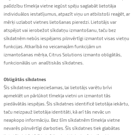
palīdzību tīmekļa vietne iegūst spēju saglabāt lietotāja
individuālos iestatījumus, atpazīt viņu un atbilstoši reaģēt, ar
mērķi uzlabot vietnes lietošanas pieredzi. Lietotājs var
atspējot vai ierobežot sīkdatņu izmantošanu, taču bez
sīkdatnēm nebūs iespējams pilnvērtīgi izmantot visas vietņu
funkcijas. Atkarībā no veicamajām funkcijām un
izmantošanas mērķa, Citrus Solutions izmanto obligātās,
funkcionālās un analītiskās sīkdatnes.
Obligātās sīkdatnes
Šīs sīkdatnes nepieciešamas, lai lietotājs varētu brīvi
apmeklēt un pārlūkot tīmekļa vietni un izmantot tās
piedāvātās iespējas. Šīs sīkdatnes identificē lietotāja iekārtu,
taču neizpauž lietotāja identitāti, kā arī tās nevāc un
neapkopo informāciju. Bez šīm sīkdatnēm tīmekļa vietne
nevarēs pilnvērtīgi darboties. Šīs sīkdatnes tiek glabātas