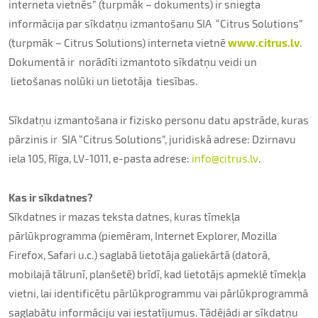
Par uzņēmumu
interneta vietnēs” (turpmāk – dokuments) ir sniegta
informācija par sīkdatņu izmantošanu SIA “Citrus Solutions”
(turpmāk – Citrus Solutions) interneta vietnē
www.citrus.lv
.
Kontakti
Dokumentā ir norādīti izmantoto sīkdatņu veidi un
lietošanas nolūki un lietotāja tiesības.
Sīkdatņu izmantošana ir fizisko personu datu apstrāde, kuras
pārzinis ir SIA “Citrus Solutions”, juridiskā adrese: Dzirnavu
iela 105, Rīga, LV-1011, e-pasta adrese:
info@citrus.lv
.
Kas ir sīkdatnes?
Sīkdatnes ir mazas teksta datnes, kuras tīmekļa
pārlūkprogramma (piemēram, Internet Explorer, Mozilla
Firefox, Safari u.c.) saglabā lietotāja galiekārtā (datorā,
mobilajā tālrunī, planšetē) brīdī, kad lietotājs apmeklē tīmekļa
vietni, lai identificētu pārlūkprogrammu vai pārlūkprogrammā
saglabātu informāciju vai iestatījumus. Tādējādi ar sīkdatņu