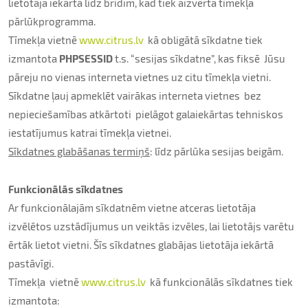
lietotāja iekārtā līdz brīdim, kad tiek aizvērta tīmekļa
pārlūkprogramma.
Tīmekļa vietnē
www.citrus.lv
kā obligātā sīkdatne tiek
izmantota
PHPSESSID
t.s. “sesijas sīkdatne”, kas fiksē Jūsu
pāreju no vienas interneta vietnes uz citu tīmekļa vietni.
Sīkdatne ļauj apmeklēt vairākas interneta vietnes bez
nepieciešamības atkārtoti pielāgot galaiekārtas tehniskos
iestatījumus katrai tīmekļa vietnei.
Sīkdatnes glabāšanas termiņš
: līdz pārlūka sesijas beigām.
Funkcionālās sīkdatnes
Ar funkcionālajām sīkdatnēm vietne atceras lietotāja
izvēlētos uzstādījumus un veiktās izvēles, lai lietotājs varētu
ērtāk lietot vietni. Šīs sīkdatnes glabājas lietotāja iekārtā
pastāvīgi.
Tīmekļa vietnē
www.citrus.lv
kā funkcionālās sīkdatnes tiek
izmantota: