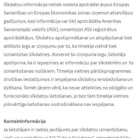
Sīkdatņu informācija netiek nodota apstrādei ārpus Eiropas
Savienības un Eiropas Ekonomikas zonas izņemot atsevišķus
gadījumus, kad informācija var tikt apstrādāta Amerikas
Savienotajās valstīs (ASV), izmantojot ASV reģistrētus
apstrādātājus. Sīkdatņu apstiprināšanai un atspējošanai tiek
attēlots logs ar ziņojumu par to, ka tīmekļa vietnē tiek
izmantotas sīkdatnes. Aizverot šo ziņojuma logu, lietotājs
apstiprina, ka ir iepazinies ar informāciju par sīkdatnēm un to
izmantošanas nolūkiem. Tīmekļa vietnes pārlūkprogrammas
drošības iestatījumos ir iespējama sīkdatņu ierobežošana un
dzēšana. Tomēr jāņem vērā, ka nevar atteikties no obligāto un
funkcionālo sīkdatņu lietošanas, jo bez tām tīmekļa vietnes
pilnvērtīga lietošanas nodrošināšana nav iespējama.
Kontaktinformācija
Ja lietotājam ir radies jautājums par sīkdatņu izmantošanu,
viņš var sazināties ar SIA “Citrus Solutions”, izmantojot šādu