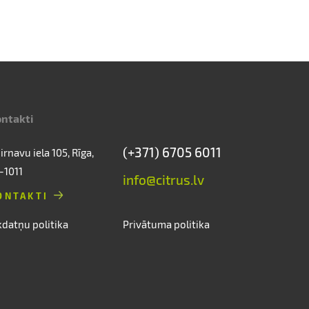
ntakti
(+371) 6705 6011
irnavu iela 105, Rīga,
-1011
info@citrus.lv
ONTAKTI
kdatņu politika
Privātuma politika