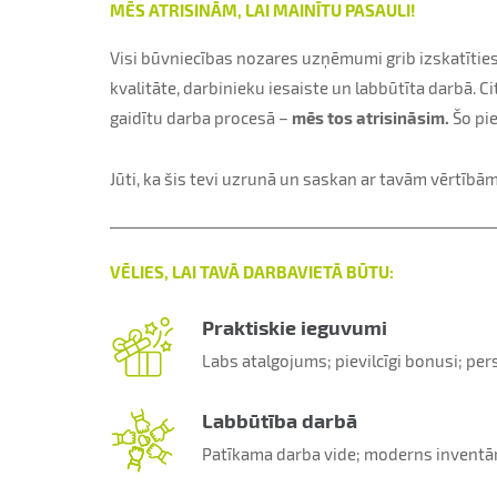
MĒS ATRISINĀM, LAI MAINĪTU PASAULI!
Visi būvniecības nozares uzņēmumi grib izskatīties a
kvalitāte, darbinieku iesaiste un labbūtīta darbā. C
gaidītu darba procesā –
mēs tos atrisināsim.
Šo pie
Jūti, ka šis tevi uzrunā un saskan ar tavām vērtībā
VĒLIES, LAI TAVĀ DARBAVIETĀ BŪTU:
Praktiskie ieguvumi
Labs atalgojums; pievilcīgi bonusi; pe
Labbūtība darbā
Patīkama darba vide; moderns inventār