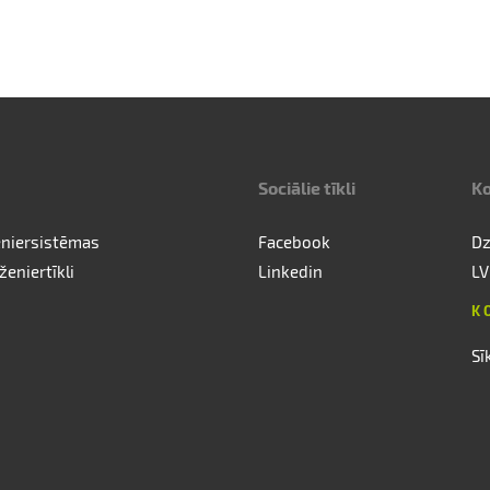
Sociālie tīkli
Ko
eniersistēmas
Facebook
Dz
ženiertīkli
Linkedin
LV
K
Sī