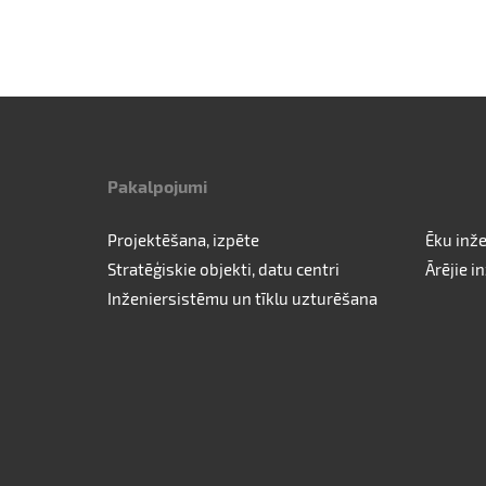
Pakalpojumi
Projektēšana, izpēte
Ēku inž
Stratēģiskie objekti, datu centri
Ārējie in
Inženiersistēmu un tīklu uzturēšana