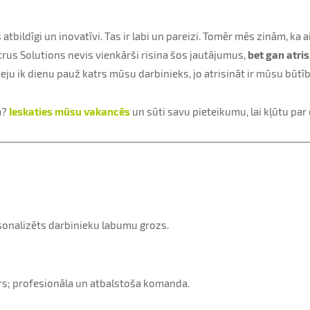
tbildīgi un inovatīvi. Tas ir labi un pareizi. Tomēr mēs zinām, ka
itrus Solutions nevis vienkārši risina šos jautājumus,
bet gan atri
eju ik dienu pauž katrs mūsu darbinieks, jo atrisināt ir mūsu būtīb
m?
Ieskaties mūsu vakancēs
un sūti savu pieteikumu, lai kļūtu pa
rsonalizēts darbinieku labumu grozs.
s; profesionāla un atbalstoša komanda.