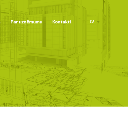
a
Par uzņēmumu
Kontakti
LV