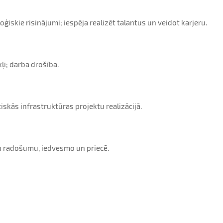
iskie risinājumi; iespēja realizēt talantus un veidot karjeru.
ļi; darba drošība.
iskās infrastruktūras projektu realizācijā.
n radošumu, iedvesmo un priecē.