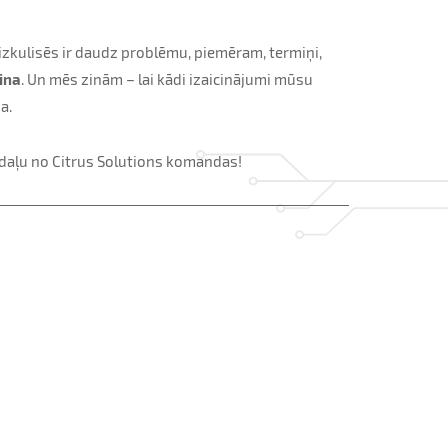
 aizkulisēs ir daudz problēmu, piemēram, termiņi,
sina
. Un mēs zinām – lai kādi izaicinājumi mūsu
a.
r daļu no Citrus Solutions komandas!