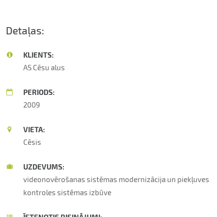
Detaļas:
KLIENTS:
AS Cēsu alus
PERIODS:
2009
VIETA:
Cēsis
UZDEVUMS:
videonovērošanas sistēmas modernizācija un piekļuves
kontroles sistēmas izbūve
ĪSTENOTIE RISINĀJUMI: