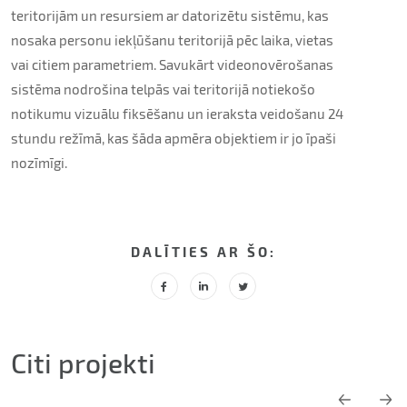
teritorijām un resursiem ar datorizētu sistēmu, kas
nosaka personu iekļūšanu teritorijā pēc laika, vietas
vai citiem parametriem. Savukārt videonovērošanas
sistēma nodrošina telpās vai teritorijā notiekošo
notikumu vizuālu fiksēšanu un ieraksta veidošanu 24
stundu režīmā, kas šāda apmēra objektiem ir jo īpaši
nozīmīgi.
DALĪTIES AR ŠO:
Citi projekti