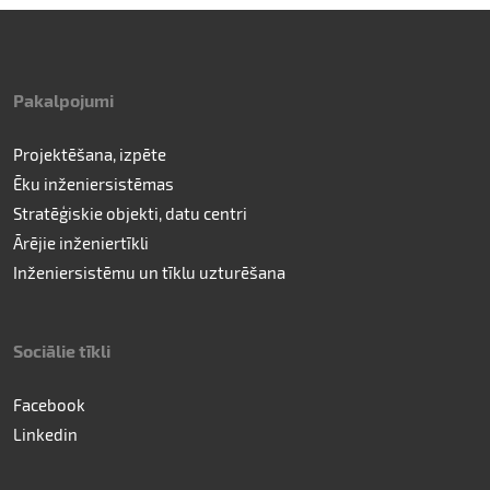
Pakalpojumi
Projektēšana, izpēte
Ēku inženiersistēmas
Stratēģiskie objekti, datu centri
Ārējie inženiertīkli
Inženiersistēmu un tīklu uzturēšana
Sociālie tīkli
Facebook
Linkedin