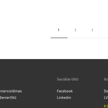
1
2
3
Sociālie tīkli
Ko
eniersistēmas
Facebook
Dz
ženiertīkli
Linkedin
LV
K