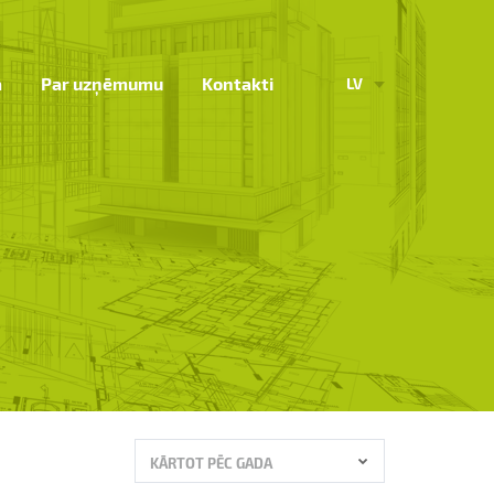
a
Par uzņēmumu
Kontakti
LV
KĀRTOT PĒC GADA