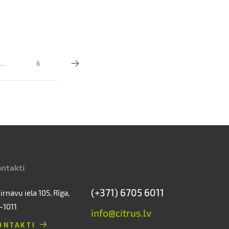
…
6
ntakti
(+371) 6705 6011
irnavu iela 105, Rīga,
-1011
info@citrus.lv
ONTAKTI