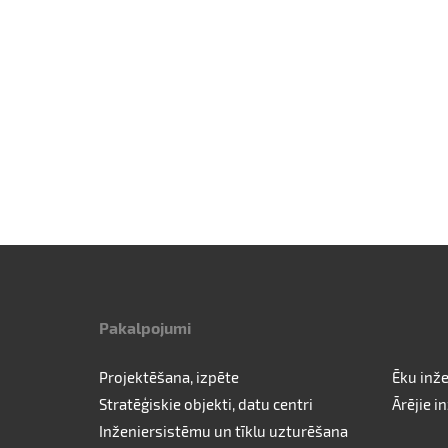
Pakalpojumi
Projektēšana, izpēte
Ēku inž
Stratēģiskie objekti, datu centri
Ārējie in
Inženiersistēmu un tīklu uzturēšana