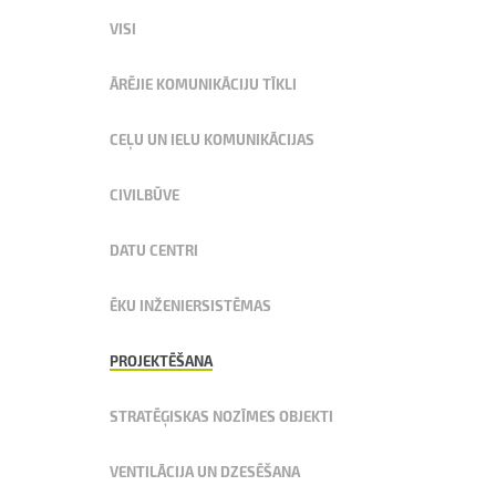
VISI
ĀRĒJIE KOMUNIKĀCIJU TĪKLI
CEĻU UN IELU KOMUNIKĀCIJAS
CIVILBŪVE
DATU CENTRI
ĒKU INŽENIERSISTĒMAS
PROJEKTĒŠANA
STRATĒĢISKAS NOZĪMES OBJEKTI
VENTILĀCIJA UN DZESĒŠANA