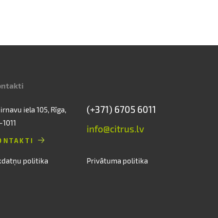
ntakti
(+371) 6705 6011
irnavu iela 105, Rīga,
-1011
info@citrus.lv
ONTAKTI
kdatņu politika
Privātuma politika