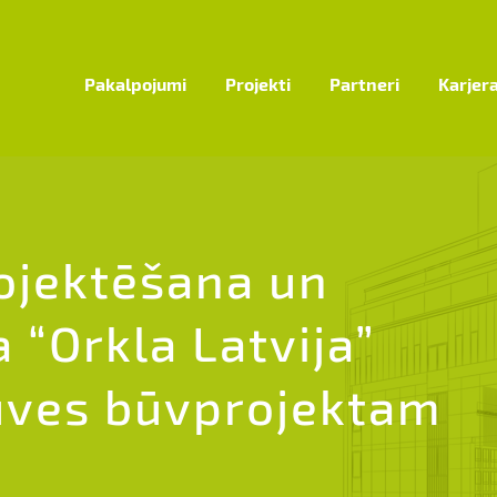
Pakalpojumi
Projekti
Partneri
Karjer
rojektēšana un
 “Orkla Latvija”
ūves būvprojektam