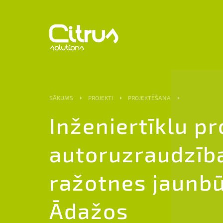
SĀKUMS
PROJEKTI
PROJEKTĒŠANA
Inženiertīklu p
autoruzraudzība
ražotnes jaunb
Ādažos