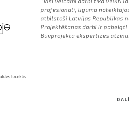
‘’Visi veicami darbi tika veikti l
profesionāli, līguma noteiktajo
atbilstoši Latvijas Republikas 
Projektēšanas darbi ir pabeigti
Būvprojekta ekspertīzes atzinu
aldes loceklis
DAL