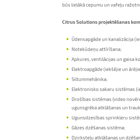
būs lielākā cepumu un vafeļu ražotne
Citrus Solutions projektēšanas koma
Ūdensapgāde un kanalizācija (iekš
Notekūdeņu attīrīšana;
Apkures, ventilācijas un gaisa 
Elektroapgāde (iekšējie un ārējie 
Siltummehānika;
Elektronisko sakaru sistēmas (iek
Drošības sistēmas (video novēr
ugunsgrēka atklāšanas un trauks
Ugunsdzesības sprinkleru sist
Gāzes dzēšanas sistēma;
Dzirksteļu atklāšanas un dzēša