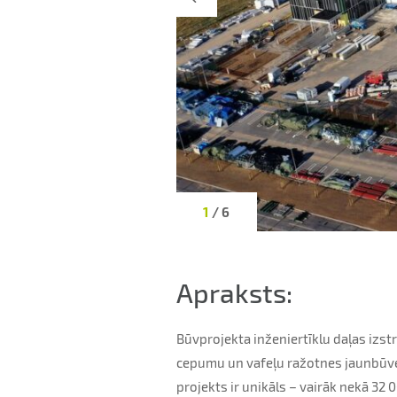
1
/ 6
Apraksts:
Būvprojekta inženiertīklu daļas izst
cepumu un vafeļu ražotnes jaunbūves
projekts ir unikāls – vairāk nekā 32 