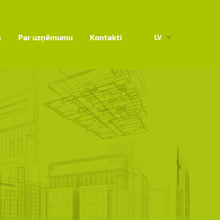
a
Par uzņēmumu
Kontakti
LV