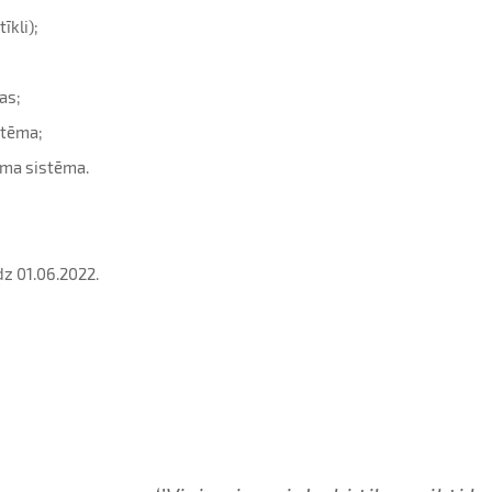
īkli);
as;
stēma;
uma sistēma.
dz 01.06.2022.