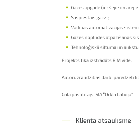
Gāzes apgāde (iekšējie un ārējie t
Saspiestais gaiss;
Vadības automatizācijas sistēm
Gāzes noplūdes atpazīšanas si
Tehnoloģiskā siltuma un aukst
Projekts tika izstrādāts BIM vide.
Autoruzraudzības darbi paredzēti lī
Gala pasūtītājs: SIA “Orkla Latvija”
Klienta atsauksme