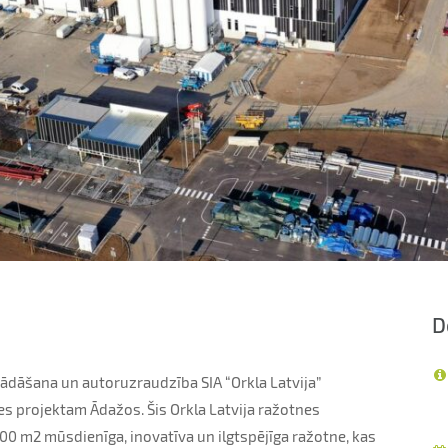
D
rādāšana un autoruzraudzība SIA “Orkla Latvija”
 projektam Ādažos. Šis Orkla Latvija ražotnes
000 m2 mūsdienīga, inovatīva un ilgtspējīga ražotne, kas