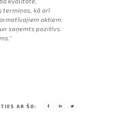
abā kvalitātē,
s termiņos, kā arī
normatīvajiem aktiem.
 un saņemts pozitīvs
ms.’’
ĪTIES AR ŠO: