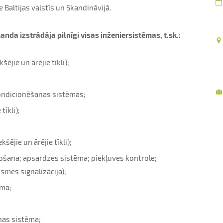
 Baltijas valstīs un Skandināvijā.
nda izstrādāja pilnīgi visas inženiersistēmas, t.sk.:
ējie un ārējie tīkli);
kondicionēšanas sistēmas;
tīkli);
šējie un ārējie tīkli);
ošana; apsardzes sistēma; piekļuves kontrole;
mes signalizācija);
ēma;
nas sistēma;