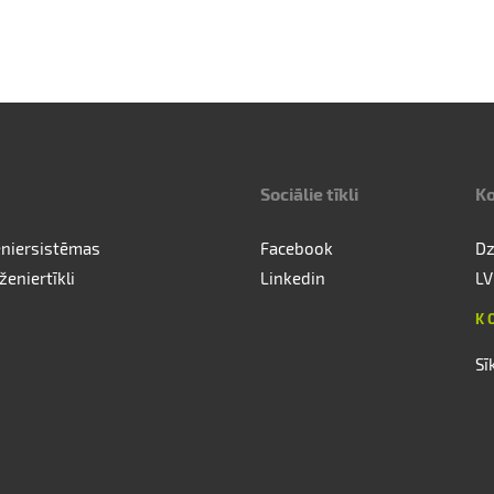
Sociālie tīkli
Ko
eniersistēmas
Facebook
Dz
ženiertīkli
Linkedin
LV
K
Sī