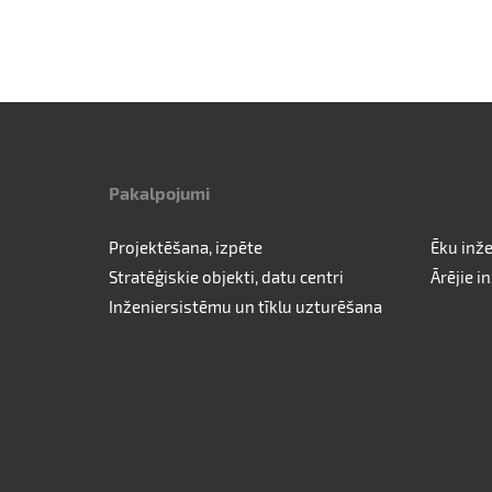
Pakalpojumi
Projektēšana, izpēte
Ēku inž
Stratēģiskie objekti, datu centri
Ārējie in
Inženiersistēmu un tīklu uzturēšana