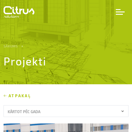
LV
EN
DE
SĀKUMS
Projekti
Pakalpojumi
Projekti
Partneri
ATPAKAĻ
KĀRTOT PĒC GADA
Karjera