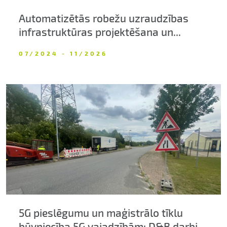
Automatizētās robežu uzraudzības
infrastruktūras projektēšana un...
07/2024 - 11/2026
5G pieslēgumu un maģistrālo tīklu
būvniecība 5G vajadzībām: D&B darbi