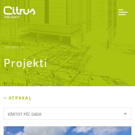
LV
EN
DE
SĀKUMS
Projekti
Pakalpojumi
Projekti
Partneri
ATPAKAĻ
KĀRTOT PĒC GADA
Karjera